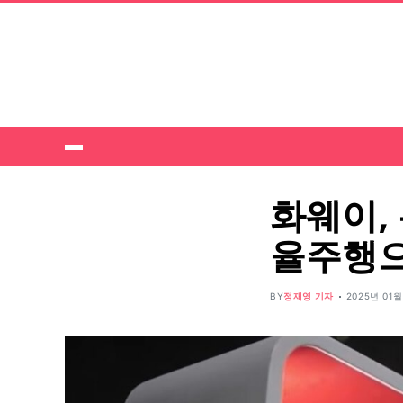
화웨이,
율주행으
BY
정재영 기자
2025년 01월