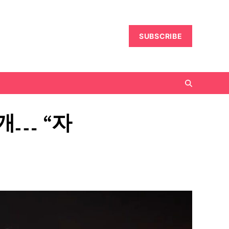
SUBSCRIBE
개… “자