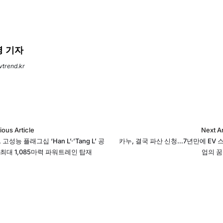
 기자
evtrend.kr
ious Article
Next Ar
, 고성능 플래그십 ‘Han L’·’Tang L’ 공
카누, 결국 파산 신청…7년만에 EV 
 최대 1,085마력 파워트레인 탑재
업의 꿈