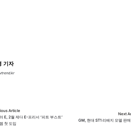
 기자
evtrend.kr
ious Article
Next Ar
 E, 2월 제다 E-프리서 ‘피트 부스트’
GM, 현대 ST1 리배지 모델 판
템 첫 도입