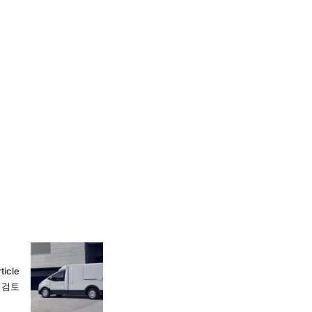
ticle
매 검토