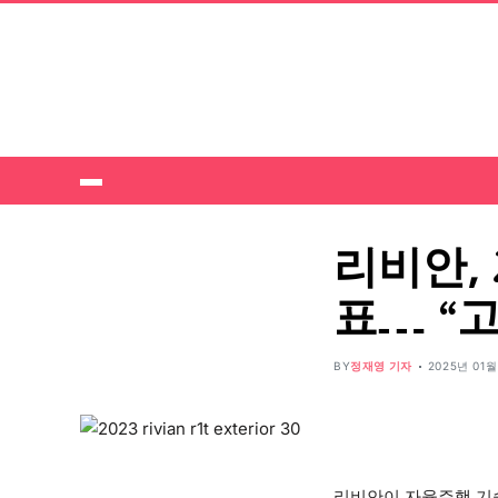
리비안, 
표… “
BY
정재영 기자
2025년 01월
리비안이 자율주행 기술 