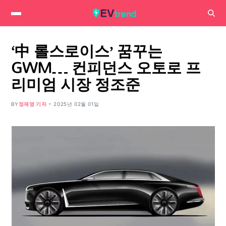
‘中 롤스로이스’ 꿈꾸는
GWM… 컨피던스 오토로 프
리미엄 시장 정조준
BY
정재영 기자
2025년 02월 01일