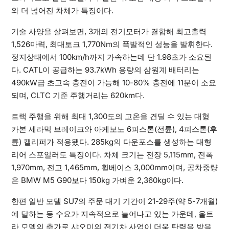
와 더 넓어진 차체가 특징이다.
기술 사양을 살펴보면, 3개의 전기모터가 결합해 최고출력
1,526마력, 최대토크 1,770Nm의 폭발적인 성능을 발휘한다.
정지상태에서 100km/h까지 가속하는데 단 1.98초가 소요된
다. CATL이 공급하는 93.7kWh 용량의 삼원계 배터리는
490kW급 초고속 충전이 가능해 10-80% 충전에 11분이 소요
되며, CLTC 기준 주행거리는 620km다.
트랙 주행을 위해 최대 1,300도의 고온을 견딜 수 있는 대형
카본 세라믹 브레이크와 아케보노 6피스톤(전륜), 4피스톤(후
륜) 캘리퍼가 적용됐다. 285kg의 다운포스를 생성하는 대형
리어 스포일러도 특징이다. 차체 크기는 전장 5,115mm, 전폭
1,970mm, 전고 1,465mm, 휠베이스 3,000mm이며, 공차중량
은 BMW M5 G90보다 150kg 가벼운 2,360kg이다.
한편 일반 모델 SU7의 주문 대기 기간이 21-29주(약 5-7개월)
에 달하는 등 수요가 지속적으로 늘어나고 있는 가운데, 울트
라 모델의 추가로 샤오미의 전기차 사업이 더욱 탄력을 받을