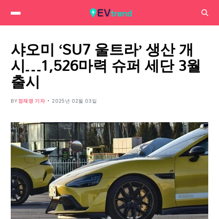
샤오미 ‘SU7 울트라’ 생산 개
시…1,526마력 슈퍼 세단 3월
출시
BY
정재영 기자
2025년 02월 03일