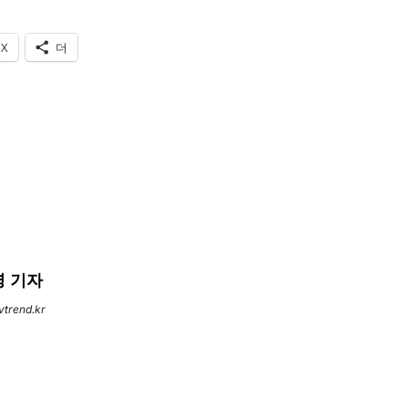
X
더
 기자
evtrend.kr