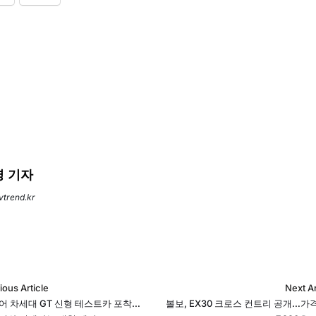
 기자
evtrend.kr
ious Article
Next Ar
어 차세대 GT 신형 테스트카 포착…
볼보, EX30 크로스 컨트리 공개…가격