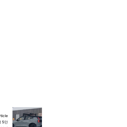
ticle
 5만