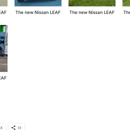
EAF
The new Nissan LEAF
The new Nissan LEAF
Th
EAF
X
더