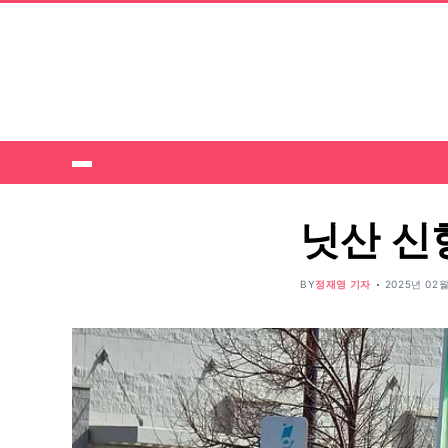
닛산 신
BY
정재영 기자
2025년 02월