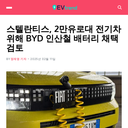
스텔란티스, 2만유로대 전기차
위해 BYD 인산철 배터리 채택
검토
BY
정재영 기자
2025년 02월 11일