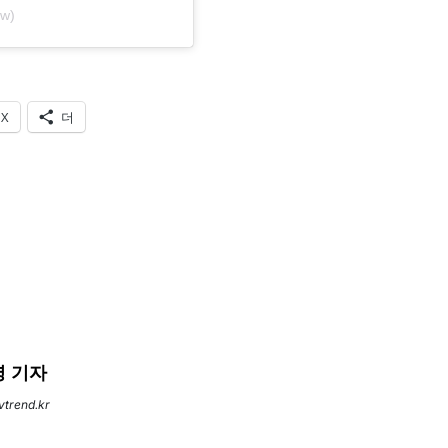
ow)
X
더
 기자
evtrend.kr