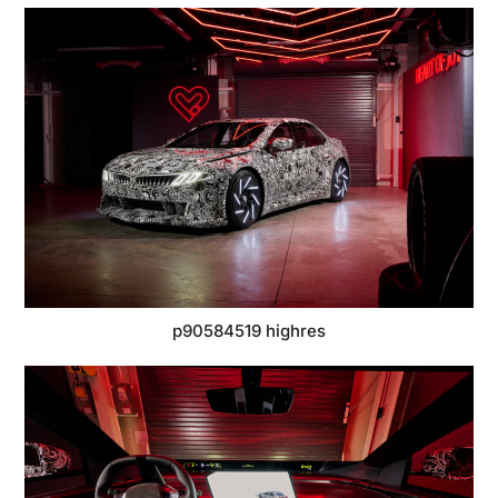
p90584519 highres