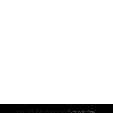
Copyright © 2026 EVtrend KOREA
- Powered by
Magty
.