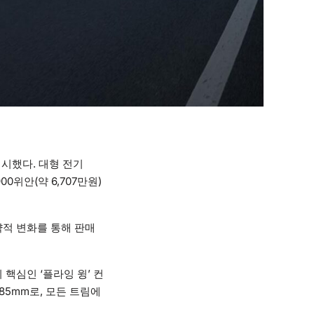
개시했다. 대형 전기
0위안(약 6,707만원)
략적 변화를 통해 판매
핵심인 ‘플라잉 윙’ 컨
,185mm로, 모든 트림에