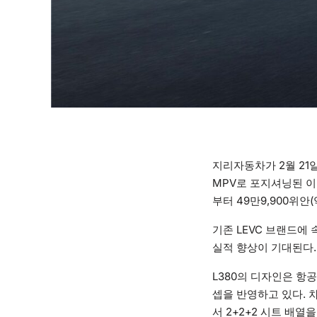
지리자동차가 2월 21일
MPV로 포지셔닝된 이 
부터 49만9,900위안(
기존 LEVC 브랜드에
실적 향상이 기대된다.
L380의 디자인은 항
셉을 반영하고 있다. 차체
서 2+2+2 시트 배열