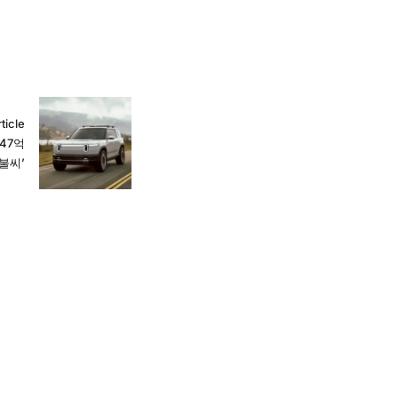
ticle
47억
불씨’