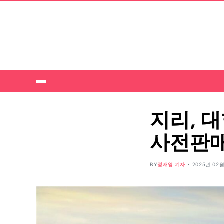
지리, 대
사전판매
BY
정재영 기자
2025년 02월