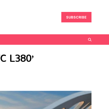
SUBSCRIBE
 L380’