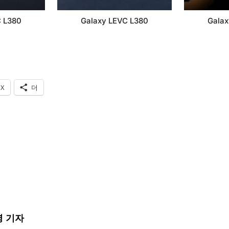
C L380
Galaxy LEVC L380
Galax
X
더
 기자