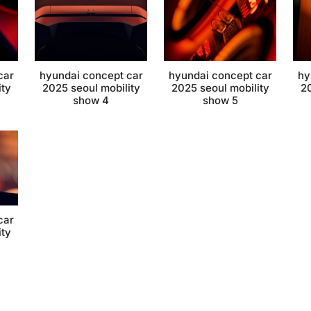
car
hyundai concept car
hyundai concept car
hy
ity
2025 seoul mobility
2025 seoul mobility
20
show 4
show 5
car
ity