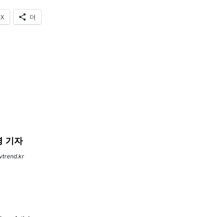
X
더
 기자
evtrend.kr