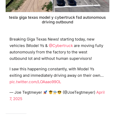
tesla giga texas model y cybertruck fsd autonomous
driving outbound
Breaking Giga Texas News! starting today, new
vehicles (Model Ys &
@Cybertruck
are moving fully
autonomously from the factory to the west
outbound lot and without human supervisors!
I saw this happening constantly, with Model Ys
exiting and immediately driving away on their own…
pic.twitter.com/LOAaao99OL
— Joe Tegtmeyer
(@JoeTegtmeyer)
April
7, 2025