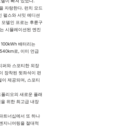
델이 빠져 있었다.
을 자랑한다. 런치 모드
델인 펄스와 서밋 에디션
트리 모델인 프로는 후륜구
서는 시뮬레이션된 엔진
100kWh 배터리는
540km로, 이미 언급
캘리퍼와 스포티한 외장
이 장착된 뒷좌석이 편
휠이 제공되며, 스포티
포트폴리오의 새로운 플래
험을 위한 최고급 내장
 파트너십에서 또 하나
과 엔지니어링을 절대적