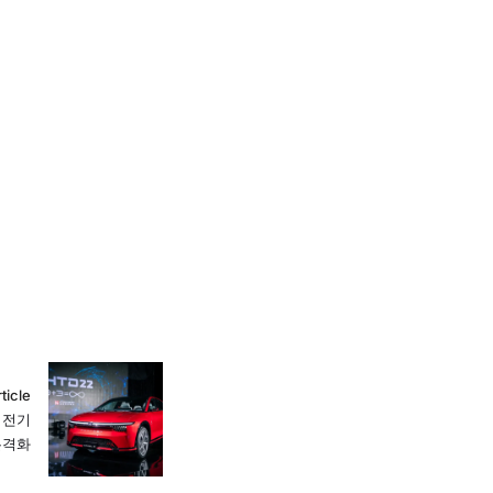
ticle
 전기
본격화