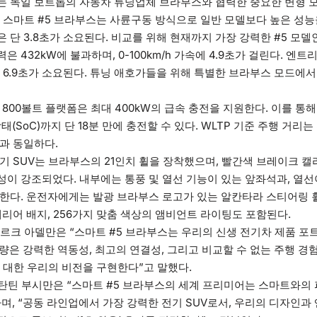
는 독일 보트롭의 자동차 튜닝업체 브라부스와 협력한 중요한 변형 모
춘 스마트 #5 브라부스는 사륜구동 방식으로 일반 모델보다 높은 성능
가속은 단 3.8초가 소요된다. 비교를 위해 현재까지 가장 강력한 #5 모
 432kW에 불과하며, 0-100km/h 가속에 4.9초가 걸린다. 엔
로 6.9초가 소요된다. 튜닝 애호가들을 위해 특별한 브라부스 모드에
800볼트 플랫폼은 최대 400kW의 급속 충전을 지원한다. 이를 통해 
태(SoC)까지 단 18분 만에 충전할 수 있다. WLTP 기준 주행 거리는 
과 동일하다.
기 SUV는 브라부스의 21인치 휠을 장착했으며, 빨간색 브레이크 
이 강조되었다. 내부에는 통풍 및 열선 기능이 있는 앞좌석과, 열선
한다. 운전자에게는 발광 브라부스 로고가 있는 알칸타라 스티어링 
테리어 배지, 256가지 맞춤 색상의 앰비언트 라이팅도 포함된다.
디르크 아델만은 “스마트 #5 브라부스는 우리의 신생 전기차 제품 
차량은 강력한 역동성, 최고의 연결성, 그리고 비교할 수 없는 주행 경
에 대한 우리의 비전을 구현한다”고 말했다.
탄틴 부시만은 “스마트 #5 브라부스의 세계 프리미어는 스마트와의
며, “공동 라인업에서 가장 강력한 전기 SUV로서, 우리의 디자인