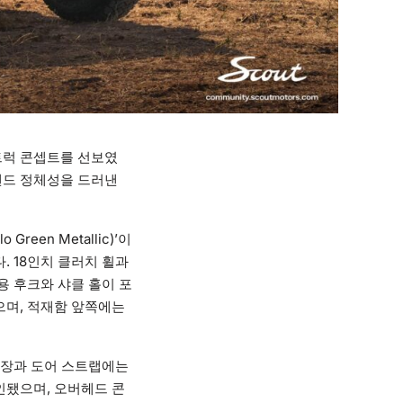
트럭 콘셉트를 선보였
브랜드 정체성을 드러낸
en Metallic)’이
 18인치 클러치 휠과
용 후크와 샤클 홀이 포
으며, 적재함 앞쪽에는
천장과 도어 스트랩에는
인됐으며, 오버헤드 콘