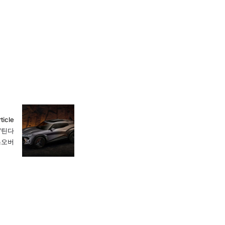
ticle
‘틴다
스오버