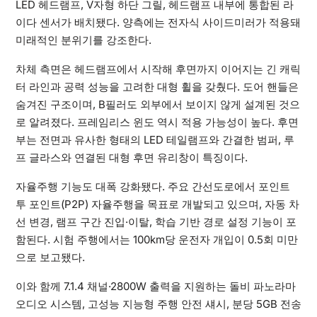
LED 헤드램프, V자형 하단 그릴, 헤드램프 내부에 통합된 라
이다 센서가 배치됐다. 양측에는 전자식 사이드미러가 적용돼
미래적인 분위기를 강조한다.
차체 측면은 헤드램프에서 시작해 후면까지 이어지는 긴 캐릭
터 라인과 공력 성능을 고려한 대형 휠을 갖췄다. 도어 핸들은
숨겨진 구조이며, B필러도 외부에서 보이지 않게 설계된 것으
로 알려졌다. 프레임리스 윈도 역시 적용 가능성이 높다. 후면
부는 전면과 유사한 형태의 LED 테일램프와 간결한 범퍼, 루
프 글라스와 연결된 대형 후면 유리창이 특징이다.
자율주행 기능도 대폭 강화됐다. 주요 간선도로에서 포인트
투 포인트(P2P) 자율주행을 목표로 개발되고 있으며, 자동 차
선 변경, 램프 구간 진입·이탈, 학습 기반 경로 설정 기능이 포
함된다. 시험 주행에서는 100km당 운전자 개입이 0.5회 미만
으로 보고됐다.
이와 함께 7.1.4 채널·2800W 출력을 지원하는 돌비 파노라마
오디오 시스템, 고성능 지능형 주행 안전 섀시, 분당 5GB 전송