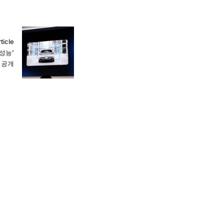
ticle
고성능’
 공개