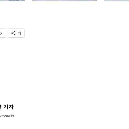
X
더
 기자
evtrend.kr