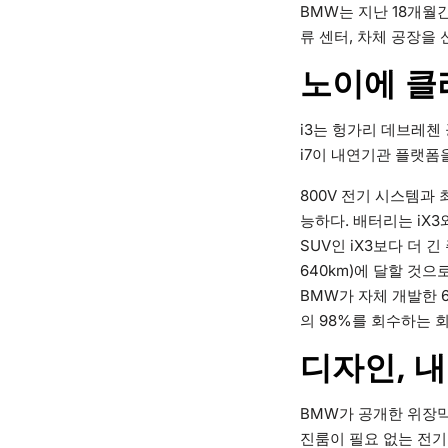
BMW는 지난 18개월
류 센터, 차체 공장을
노이에 클
i3는 헝가리 데브레첸 공
i7이 내연기관 플랫폼
800V 전기 시스템과 
능하다. 배터리는 iX3
SUV인 iX3보다 더 
640km)에 달할 것으
BMW가 자체 개발한 
의 98%를 회수하는 
디자인, 
BMW가 공개한 위장막
진룸이 필요 없는 전기