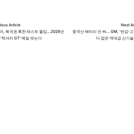
ious Article
Next Ar
어, 북극권 혹한 테스트 돌입…2026년
중국산 배터리 안 써… GM, ‘반값·
‘럭셔리 GT’ 베일 벗는다
다 잡은 역대급 신기술