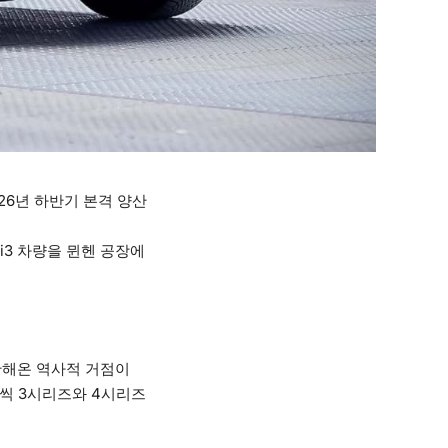
26년 하반기 본격 양산
 i3 차량을 뮌헨 공장에
산해온 역사적 거점이
대씩 3시리즈와 4시리즈