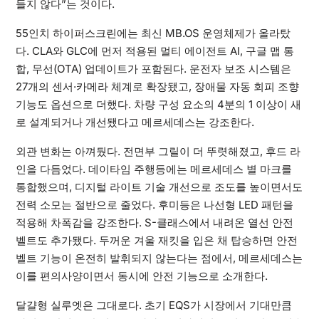
들지 않다”는 것이다.
55인치 하이퍼스크린에는 최신 MB.OS 운영체제가 올라탔
다. CLA와 GLC에 먼저 적용된 멀티 에이전트 AI, 구글 맵 통
합, 무선(OTA) 업데이트가 포함된다. 운전자 보조 시스템은
27개의 센서·카메라 체계로 확장됐고, 장애물 자동 회피 조향
기능도 옵션으로 더했다. 차량 구성 요소의 4분의 1 이상이 새
로 설계되거나 개선됐다고 메르세데스는 강조한다.
외관 변화는 아껴뒀다. 전면부 그릴이 더 뚜렷해졌고, 후드 라
인을 다듬었다. 데이타임 주행등에는 메르세데스 별 마크를
통합했으며, 디지털 라이트 기술 개선으로 조도를 높이면서도
전력 소모는 절반으로 줄었다. 후미등은 나선형 LED 패턴을
적용해 차폭감을 강조한다. S-클래스에서 내려온 열선 안전
벨트도 추가됐다. 두꺼운 겨울 재킷을 입은 채 탑승하면 안전
벨트 기능이 온전히 발휘되지 않는다는 점에서, 메르세데스는
이를 편의사양이면서 동시에 안전 기능으로 소개한다.
달걀형 실루엣은 그대로다. 초기 EQS가 시장에서 기대만큼