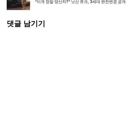
“이게 정말 양산차?” 닛산 쥬크, 3세대 완전변경 공개
댓글 남기기