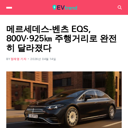
메르세데스-벤츠 EQS,
800V·925㎞ 주행거리로 완전
히 달라졌다
BY
정재영 기자
2026년 04월 14일