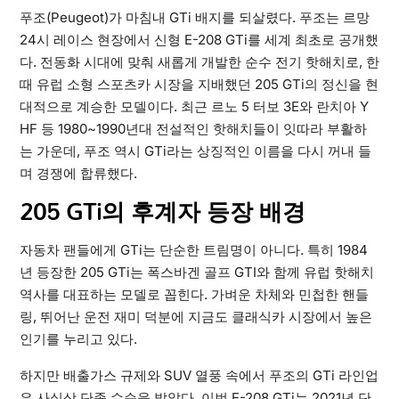
푸조(Peugeot)가 마침내 GTi 배지를 되살렸다. 푸조는 르망
24시 레이스 현장에서 신형 E-208 GTi를 세계 최초로 공개했
다. 전동화 시대에 맞춰 새롭게 개발한 순수 전기 핫해치로, 한
때 유럽 소형 스포츠카 시장을 지배했던 205 GTi의 정신을 현
대적으로 계승한 모델이다. 최근 르노 5 터보 3E와 란치아 Y
HF 등 1980~1990년대 전설적인 핫해치들이 잇따라 부활하
는 가운데, 푸조 역시 GTi라는 상징적인 이름을 다시 꺼내 들
며 경쟁에 합류했다.
205 GTi의 후계자 등장 배경
자동차 팬들에게 GTi는 단순한 트림명이 아니다. 특히 1984
년 등장한 205 GTi는 폭스바겐 골프 GTI와 함께 유럽 핫해치
역사를 대표하는 모델로 꼽힌다. 가벼운 차체와 민첩한 핸들
링, 뛰어난 운전 재미 덕분에 지금도 클래식카 시장에서 높은
인기를 누리고 있다.
하지만 배출가스 규제와 SUV 열풍 속에서 푸조의 GTi 라인업
은 사실상 단종 수순을 밟았다. 이번 E-208 GTi는 2021년 단