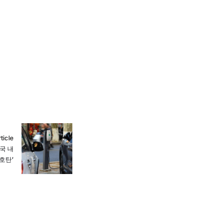
ticle
국 내
호탄’