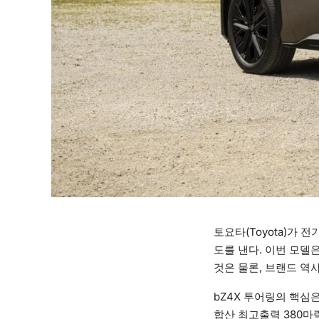
토요타(Toyota)가 
도를 낸다. 이번 모델
것은 물론, 브랜드 역
bZ4X 투어링의 핵심
합산 최고출력 380마력