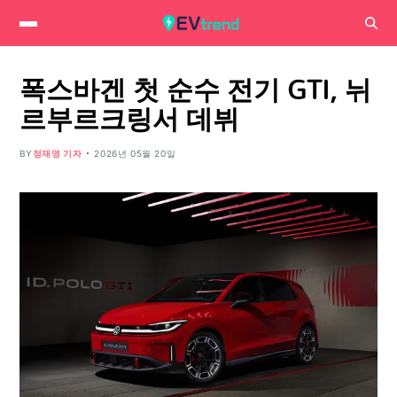
폭스바겐 첫 순수 전기 GTI, 뉘
르부르크링서 데뷔
BY
정재영 기자
2026년 05월 20일