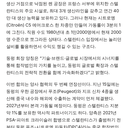
생산 거점으로 낙점된 렌 공장은 프랑스 서부에 위치한 스텔
란티스의 주요 시설로, 최대 3개 생산라인을 갖추고 연간 40
만 대 생산 능력을 보유하고 있다. 그러나 현재는 시트로엥
(Citroën) C5 에어크로스 한 차종만 만들며 가동률이 3분의 1
에 그친다. 직원 수도 1980년대 초 1만2000명에서 현재 2000
명 수준으로 쪼그라든 상태다. 스텔란티스 입장에서는 놀리던
설비를 활용하면서 수익도 챙길 수 있는 구조다.
둥펑 회장 양칭은 “기술·브랜드·글로벌 시장에서의 시너지를
통해 합작법인의 가치를 높이고, 둥펑의 글로벌 확장과 스텔
란티스의 전략적 전환을 함께 가속화하겠다”고 밝혔다.
이번 합의는 양사 협력의 두 번째 연장선이다. 지난 15일에는
둥펑의 우한 공장에서 푸조(Peugeot)와 지프 신차 4종을 생
산해 중국 내수와 해외에 수출하는 계약이 먼저 체결됐다.
2027년부터 본격 가동될 예정이다. 둥펑은 스텔란티스 지분
약 1%를 보유한 역사적 파트너이기도 하다. 양측은 2021년
PSA-피아트 크라이슬러 합병으로 스텔란티스가 출범하기 전
부터 둥펑 푸조-시트로엥 자동차(DPCA)라는 중국 합작법인